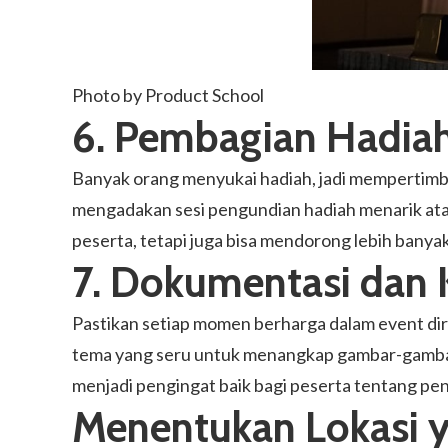
Photo by Product School
6. Pembagian Hadia
Banyak orang menyukai hadiah, jadi mempertim
mengadakan sesi pengundian hadiah menarik ata
peserta, tetapi juga bisa mendorong lebih banya
7. Dokumentasi dan
Pastikan setiap momen berharga dalam event di
tema yang seru untuk menangkap gambar-gambar
menjadi pengingat baik bagi peserta tentang pen
Menentukan Lokasi 