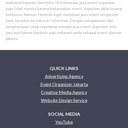
maksimal kepada client kita. Di Indonesia, jasa event organizer
juga tidak merata karena kebanyakan event organizer jakarta yang
berkuasa. Namun, Hanindo ingin membuat jasa event oorganizer
kami tersebar ke seluruh Indonesia. Dengan pengalaman dan
penghargaan yang segudang sebagai jasa event organizer, kita
percaya bahwa Hanindo siap melayani anda sebagai event planner
jakarta.
QUICK LINKS
Advertising Agency
Event Organizer Jakarta
Creative Media Agency
Website Design Service
SOCIAL MEDIA
YouTube