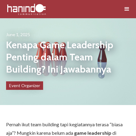
June 1, 2025
Kenapa Game Leadership
Penting dalam Team
Building? Ini Jawabannya
Event Organizer
Pernah ikut team building tapi kegiatannya terasa “biasa
aja”? Mungkin karena belum ada
game leadership
di