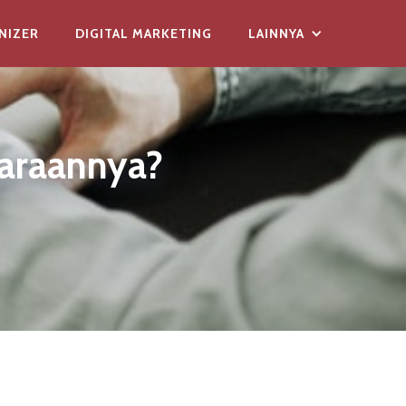
NIZER
DIGITAL MARKETING
LAINNYA
garaannya?