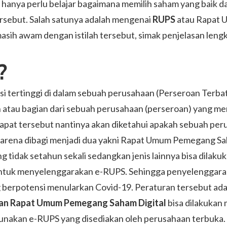
 hanya perlu belajar bagaimana memilih saham yang baik d
rsebut. Salah satunya adalah mengenai
RUPS
atau Rapat U
asih awam dengan istilah tersebut, simak penjelasan lengk
?
isi tertinggi di dalam sebuah perusahaan (Perseroan Terbat
 atau bagian dari sebuah perusahaan (perseroan) yang mem
apat tersebut nantinya akan diketahui apakah sebuah perus
karena dibagi menjadi dua yakni Rapat Umum Pemegang 
 tidak setahun sekali sedangkan jenis lainnya bisa dilaku
ntuk menyelenggarakan e-RUPS. Sehingga penyelenggaraa
g berpotensi menularkan Covid-19. Peraturan tersebut a
an Rapat Umum Pemegang Saham Digital
bisa dilakukan
gunakan e-RUPS yang disediakan oleh perusahaan terbuka