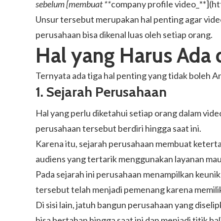
sebelum [membuat **
company profile video_**](
ht
Unsur tersebut merupakan hal penting agar vide
perusahaan bisa dikenal luas oleh setiap orang.
Hal yang Harus Ada
Ternyata ada tiga hal penting yang tidak boleh 
1. Sejarah Perusahaan
Hal yang perlu diketahui setiap orang dalam vi
perusahaan tersebut berdiri hingga saat ini.
Karena itu, sejarah perusahaan membuat ketertar
audiens yang tertarik menggunakan layanan mau
Pada sejarah ini perusahaan menampilkan keuni
tersebut telah menjadi pemenang karena memiliki 
Di sisi lain, jatuh bangun perusahaan yang dis
bisa bertahan hingga saat ini dan menjadi titik ba