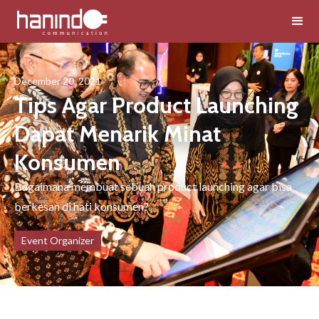
December 20, 2021
Tips Agar Product Launching
Dapat Menarik Minat
Konsumen
Bagaimana membuat sebuah product launching agar bisa
berkesan di hati konsumen?
Event Organizer