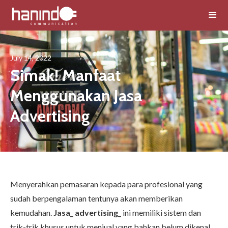
July 14, 2022
Simak! Manfaat
Menggunakan Jasa
Advertising
Menyerahkan pemasaran kepada para profesional yang
sudah berpengalaman tentunya akan memberikan
kemudahan.
Jasa_ advertising_
ini memiliki sistem dan
trik-trik khusus untuk menjual yang bahkan belum dikenal