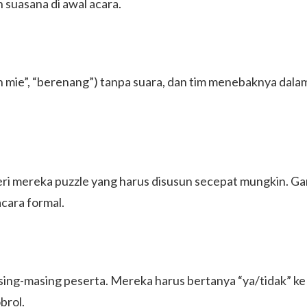
n suasana di awal acara.
ie”, “berenang”) tanpa suara, dan tim menebaknya dalam w
i mereka puzzle yang harus disusun secepat mungkin. Game
cara formal.
ng-masing peserta. Mereka harus bertanya “ya/tidak” ke o
brol.