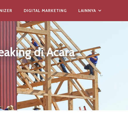
NIZER
DIGITAL MARKETING
LAINNYA
aking di Acara