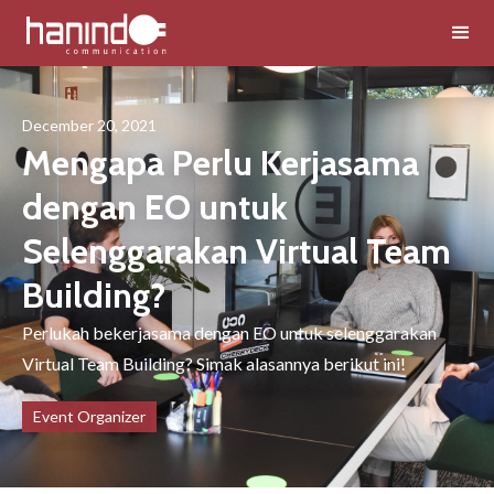
December 20, 2021
Mengapa Perlu Kerjasama
dengan EO untuk
Selenggarakan Virtual Team
Building?
Perlukah bekerjasama dengan EO untuk selenggarakan
Virtual Team Building? Simak alasannya berikut ini!
Event Organizer