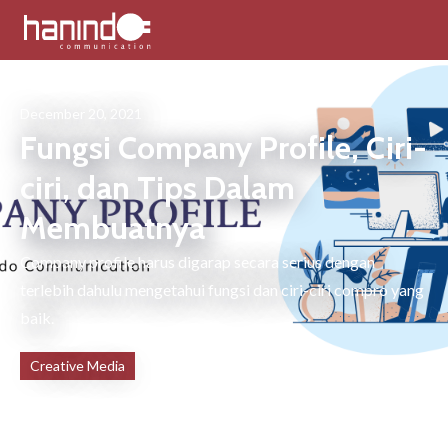
December 20, 2021
Fungsi Company Profile, Ciri-
ciri, dan Tips Dalam
Membuatnya
Company profile harus digarap secara serius dengan
terlebih dahulu mengetahui fungsi dan ciri-ciri compro yang
baik.
Creative Media