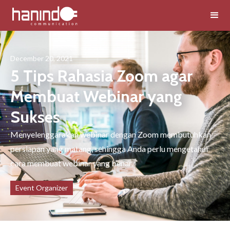
December 20, 2021
5 Tips Rahasia Zoom agar
Membuat Webinar yang
Sukses
Menyelenggarakan webinar dengan Zoom membutuhkan
persiapan yang matang, sehingga Anda perlu mengetahui
cara membuat webinar yang benar.
Event Organizer