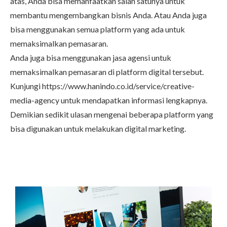
atas, Anda bisa memanfaatkan salah satunya untuk
membantu mengembangkan bisnis Anda. Atau Anda juga
bisa menggunakan semua platform yang ada untuk
memaksimalkan pemasaran.
Anda juga bisa menggunakan jasa agensi untuk
memaksimalkan pemasaran di platform digital tersebut.
Kunjungi
https://www.hanindo.co.id/service/creative-
media-agency
untuk mendapatkan informasi lengkapnya.
Demikian sedikit ulasan mengenai beberapa platform yang
bisa digunakan untuk melakukan digital marketing.