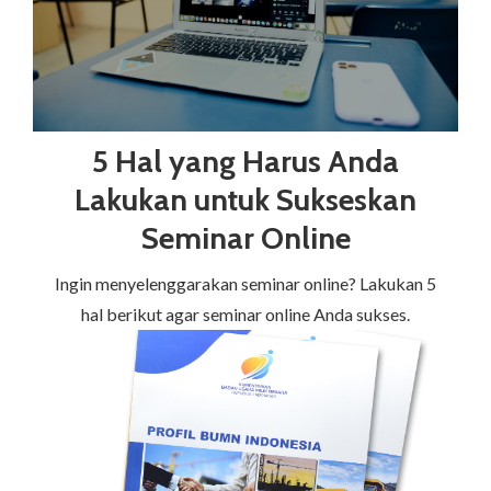
5 Hal yang Harus Anda
Lakukan untuk Sukseskan
Seminar Online
Ingin menyelenggarakan seminar online? Lakukan 5
hal berikut agar seminar online Anda sukses.