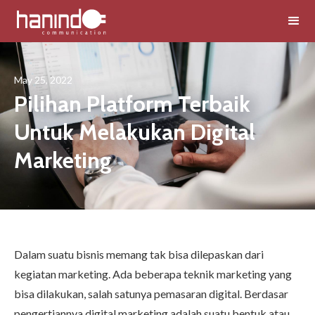
May 25, 2022
Pilihan Platform Terbaik
Untuk Melakukan Digital
Marketing
Dalam suatu bisnis memang tak bisa dilepaskan dari
kegiatan marketing. Ada beberapa teknik marketing yang
bisa dilakukan, salah satunya pemasaran digital. Berdasar
pengertiannya digital marketing adalah suatu bentuk atau