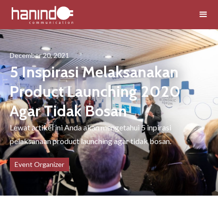
December 20, 2021
5 Inspirasi Melaksanakan
Product Launching 2020
Agar Tidak Bosan
Lewat artikel ini Anda akan mengetahui 5 inpirasi
pelaksanaan product launching agar tidak bosan.
Event Organizer