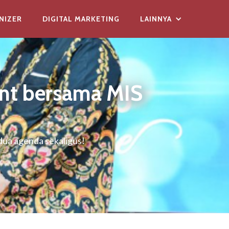
NIZER
DIGITAL MARKETING
LAINNYA
nt bersama MIS
ua agenda sekaligus!