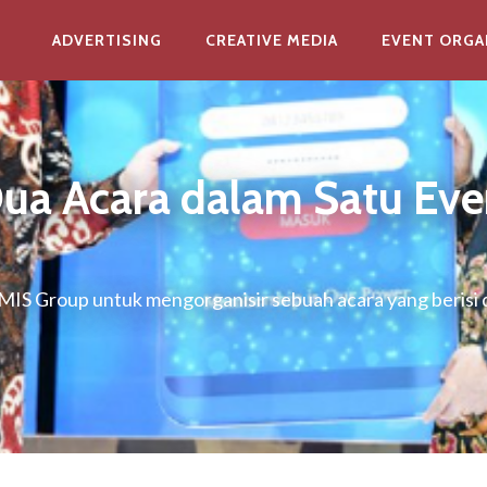
ADVERTISING
CREATIVE MEDIA
EVENT ORGA
ua Acara dalam Satu Eve
S Group untuk mengorganisir sebuah acara yang berisi d