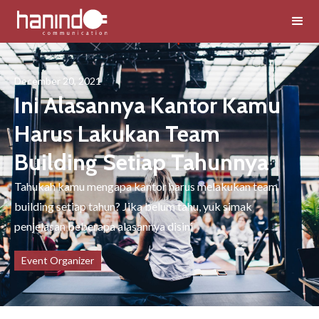
December 20, 2021
Ini Alasannya Kantor Kamu
Harus Lakukan Team
Building Setiap Tahunnya
Tahukah kamu mengapa kantor harus melakukan team
building setiap tahun? Jika belum tahu, yuk simak
penjelasan beberapa alasannya disini
Event Organizer