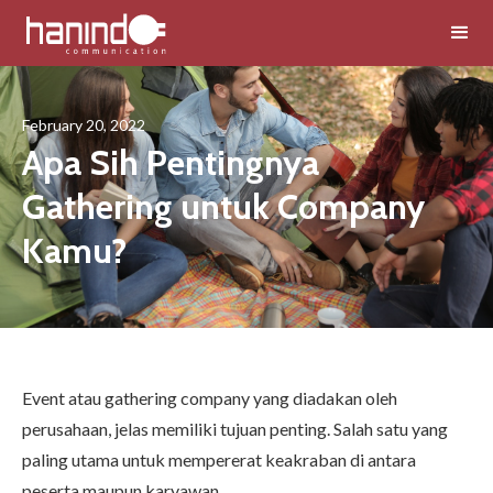
February 20, 2022
Apa Sih Pentingnya
Gathering untuk Company
Kamu?
Event atau
gathering company
yang diadakan oleh
perusahaan, jelas memiliki tujuan penting. Salah satu yang
paling utama untuk mempererat keakraban di antara
peserta maupun karyawan.