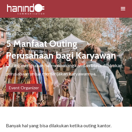
May 31, 2023
5 Manfaat Outing
Perusahaan bagi Karyawan
Outing merupakan hal menyenangkan dan biasa dilakukan
perusahaan untuk memanjakan karyawannya.
Event Organizer
Banyak hal yang bisa dilakukan ketika outing kantor.