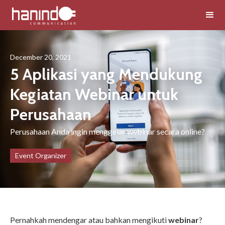
December 20, 2021
5 Aplikasi yang Mendukung
Kegiatan Webinar untuk
Perusahaan
Perusahaan Anda ingin menggelar webinar secara online?
Event Organizer
Pernahkah mendengar atau bahkan mengikuti
webinar
?