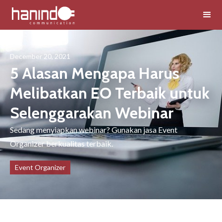
December 20, 2021
5 Alasan Mengapa Harus
Melibatkan EO Terbaik untuk
Selenggarakan Webinar
Sedang menyiapkan webinar? Gunakan jasa Event
Organizer berkualitas terbaik.
Event Organizer