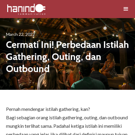
March 22, 2022
Cermati Ini! Perbedaan Istilah
Gathering, Outing, dan
Outbound
Pernah mendengar istilah
gathering
, kan?
Bagi sebagian orang istilah gathering, outing, dan
outbound
mungkin terlihat sama. Padahal ketiga istilah ini memiliki
perbedaan yang jelas jika dilihat dari definisi maupun tujuan