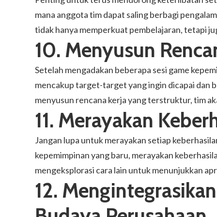
mana anggota tim dapat saling berbagi pengala
tidak hanya memperkuat pembelajaran, tetapi j
10. Menyusun Rencan
Setelah mengadakan beberapa sesi game kepemim
mencakup target-target yang ingin dicapai dan 
menyusun rencana kerja yang terstruktur, tim aka
11. Merayakan Keberh
Jangan lupa untuk merayakan setiap keberhasila
kepemimpinan yang baru, merayakan keberhasila
mengeksplorasi cara lain untuk menunjukkan apre
12. Mengintegrasika
Budaya Perusahaan