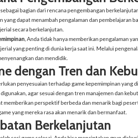
 sebagai bagian dari rencana pengembangan berkelanjutan 
rutin yang dapat menambah pengalaman dan pembelajaran ba
rial secara berkelanjutan.
emimpinan
, Anda tidak hanya memberikan pengalaman yan
al yang penting di dunia kerja saat ini. Melalui pengenala
 menyenangkan dan mendidik.
e dengan Tren dan Kebut
erlukan penyesuaian terhadap game kepemimpinan yang dig
digunakan, agar sesuai dengan tren manajemen dan kebutuh
t memberikan perspektif berbeda dan menarik bagi peser
ame yang mereka rasa akan menarik dan bermanfaat.
ibatan Berkelanjutan
lah sesi game selesai. Anda bisa menciptakan grup diskus