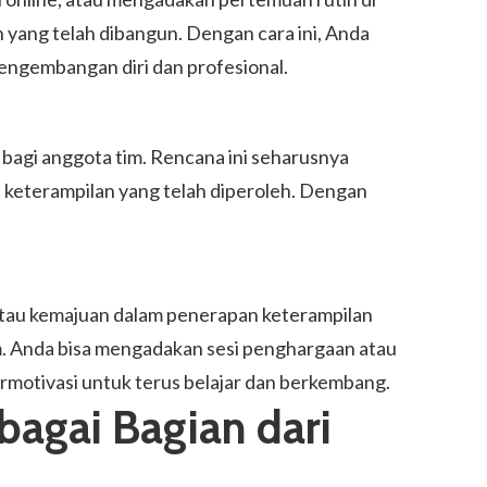
yang telah dibangun. Dengan cara ini, Anda
ngembangan diri dan profesional.
bagi anggota tim. Rencana ini seharusnya
 keterampilan yang telah diperoleh. Dengan
 atau kemajuan dalam penerapan keterampilan
. Anda bisa mengadakan sesi penghargaan atau
rmotivasi untuk terus belajar dan berkembang.
agai Bagian dari