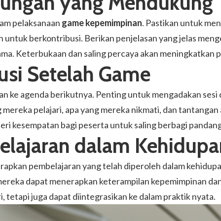
gkungan yang Mendukung
lam pelaksanaan
game kepemimpinan
. Pastikan untuk me
untuk berkontribusi. Berikan penjelasan yang jelas meng
ama. Keterbukaan dan saling percaya akan meningkatkan p
kusi Setelah Game
kan ke agenda berikutnya. Penting untuk mengadakan sesi
 mereka pelajari, apa yang mereka nikmati, dan tantangan 
i kesempatan bagi peserta untuk saling berbagi panda
elajaran dalam Kehidupa
nerapkan pembelajaran yang telah diperoleh dalam kehidup
a mereka dapat menerapkan keterampilan kepemimpinan dan ma
 tetapi juga dapat diintegrasikan ke dalam praktik nyata.