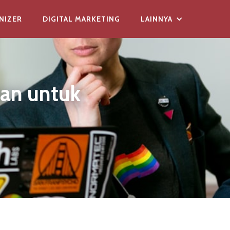
NIZER
DIGITAL MARKETING
LAINNYA
an untuk